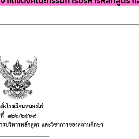
รื่อง แต่งตั้งคณะกรรมการบริหารหลักสูต