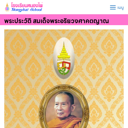
Skip
เมนู
to
content
พระประวัติ สมเด็จพระอริยวงศาคตญาณ